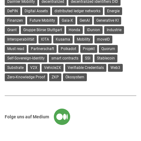
Daimler Mobility
decentralized
decentralized identifiers DID
DePIN
Digital Assets
distributed ledger networks
Energie
Finanzen
Future Mobility
Gaia-X
GenAI
Generative KI
Grant
Gruppe Börse Stuttgart
Honda
IDunion
Industrie
Interoperabilität
IOTA
Kusama
Mobility
moveID
Must read
Partnerschaft
Polkadot
Projekt
Quorum
Self-Sovereign-Identity
smart contracts
SSI
Stablecoin
Substrate
V2X
Vehicle2X
Verifiable Credentials
Web3
Zero-Knowledge Proof
ZKP
Ökosystem
Folge uns auf Medium