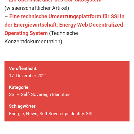
(wissenschaftlicher Artikel)
–
Eine technische Umsetzungsplattform für SSI in
der Energiewirtschaft: Energy Web Decentralized
Operating System
(Technische
Konzeptdokumentation)
Veröffentlicht:
17. Dezember 2021
Kategorie:
SSI – Self- Sovereign Identities
Schlagwörter:
Energie
,
News
,
Self-Sovereign-Identity
,
SSI