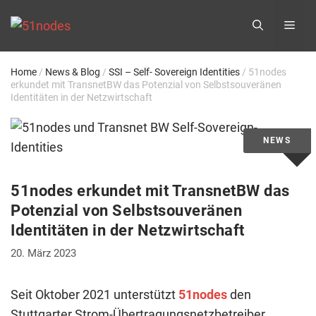
Zum
ME
Inhalt
springen
Home
/
News & Blog
/
SSI – Self- Sovereign Identities
/
51nodes
erkundet mit TransnetBW das Potenzial von Selbstsouveränen
Identitäten in der Netzwirtschaft
51nodes erkundet mit TransnetBW das
Potenzial von Selbstsouveränen
Identitäten in der Netzwirtschaft
20. März 2023
Seit Oktober 2021 unterstützt
51nodes
den
Stuttgarter Strom-Übertragungsnetzbetreiber