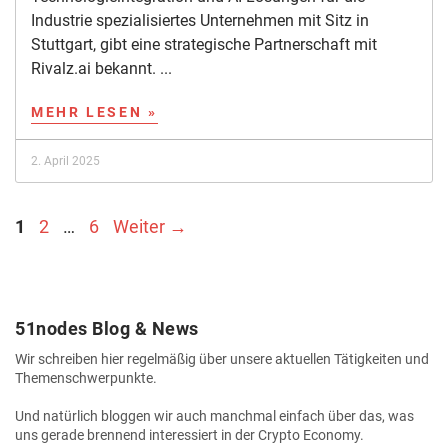
Industrie spezialisiertes Unternehmen mit Sitz in
Stuttgart, gibt eine strategische Partnerschaft mit
Rivalz.ai bekannt. ...
MEHR LESEN »
2. April 2025
Seite
Seite
Seite
1
2
…
6
Weiter
→
51nodes Blog & News
Wir schreiben hier regelmäßig über unsere aktuellen Tätigkeiten und
Themenschwerpunkte.
Und natürlich bloggen wir auch manchmal einfach über das, was
uns gerade brennend interessiert in der Crypto Economy.